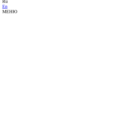
Ru
En
МЕНЮ