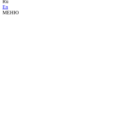
Ru
En
МЕНЮ